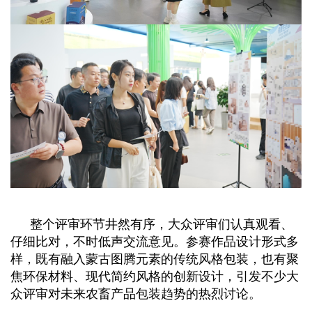
整个评审环节井然有序，
大众评审
们认真
观看
、
仔细比对，不时低声交流意见。
参赛
作品
设计
形式多
样，既有融入蒙古图腾元素的传统风格包装，也有聚
焦环保材料、现代简约风格的创新设计，引发不少
大
众
评审对未来农畜产品包装趋势的热烈讨论。