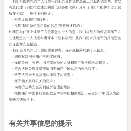
•
我们可能将您的个人信息与我们的合作伙伴及第三方服务供应商、赞助
商及代理（例如推送通知的通讯服务提供商）分享（他们可能并非位于您
所在区域），用作下列用途：
◦
向您提供我们的服务；
◦
“
”
实现
我们如何使用您的信息
部分所述目的；
如我们与任何上述第三方分享您的个人信息，我们将努力确保该等第三方
在使用您的个人信息时遵守本《隐私政策》及我们要求其遵守的其他适当
的保密和安全措施。
•
我们还可能为以下原因需要保留、保存或披露您的个人信息：
◦
您授权或同意知产中国披露的；
◦
保护公司、客户、用户或雇员的人身和财产安全或合法权益；
◦
符合法律公告或遵守适用于知产中国站点的合法程序；
◦
遵守法院命令或其他法律程序的规定；
◦
遵守相关政府机关的要求；
◦
为维护公共安全及利益所合理必需的；
◦
根据知产中国各服务条款及声明中的相关规定，或者知产中国认为必
要的其他情形下。
有关共享信息的提示