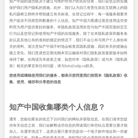
知产中国的成功取决于建立与维护对用户的良好信誉，我们会坚定的实施
保护我们用户隐私的措施。此外，我们认为自己有责任就在互联网上的隐
私问题树立榜样并帮助建立有关标准。在登记过程中，每一项服务都要求
用户提供不同类型和数量的个人信息。知产中国力图通过善意使用这些资
料而为用户提供更好的服务。本隐私政策适用於您与知产中国页面的交互
行为以及您登记和使用知产中国的在线服务。除了在本隐私政策和服务条
款以及其他公布的准则的规定的情况下，我们不会公布与用户个人身份有
关的资料。请注意知产中国不时地会检查其隐私措施，因此有关的措施会
随之变化。我们恳请您定期光顾本页以确保对我们隐私政策最新版本始终
保持了解。在阅读完本政策之後，如您对本《隐私政策》或与本《隐私政
策》相关的事宜有任何问题，请与Info@cidip.cn
联系。
您使用或继续使用我们的服务，都表示您同意我们按照本《隐私政策》收
集、使用、储存和分享您的信息
知产中国收集哪类个人信息？
通常，您能在匿名的状态下访问我们的网站并获取信息。在我们请求您提
供有关信息之前，我们会解释这些信息的用途我们有些站点需要注册才能
加入。在通常情况下，这类注册只要求您提供一个电子邮件地址和一些诸
如您的工作，职务一类的基本信息。有时我们也会请您提供更多的信息。