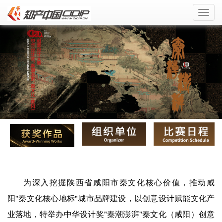
Toggl
navig
为深入挖掘陕西省咸阳市秦文化核心价值，推动咸
阳"秦文化核心地标"城市品牌建设，以创意设计赋能文化产
业落地，特举办中华设计奖"秦潮澎湃"秦文化（咸阳）创意