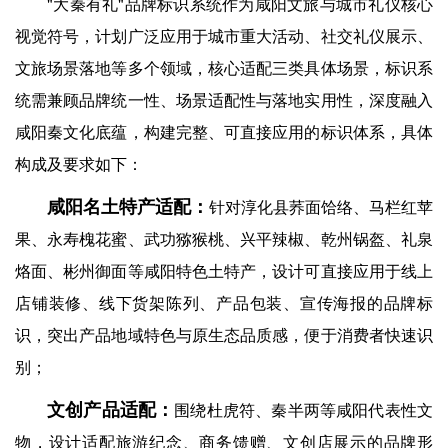
"大秦有礼"品牌标识系统作为咸阳文旅与城市礼仪核心
视觉符号，计划广泛应用于城市重大活动、社交礼仪展示、
文旅场景落地等多个领域，核心适配三类具体场景，标识系
统需兼顾品牌统一性、场景适配性与落地实用性，深度融入
咸阳秦文化底蕴，构建完整、可直接应用的标识体系，具体
构成及要求如下：
咸阳名土特产适配：
针对淳化县荞面饸络、马栏红苹
果、永寿槐花蜜、武功猕猴桃、兴平辣椒、乾州锅盔、礼泉
烙面、彬州御面等咸阳特色土特产，设计可直接应用于线上
店铺装修、线下货架陈列、产品包装、宣传海报的品牌标
识，突出产品地域特色与原生态品质感，便于消费者快速识
别；
文创产品适配：
围绕杜虎符、秦半两等咸阳代表性文
物，设计适配旅游纪念、商务馈赠、文创店展示的品牌形