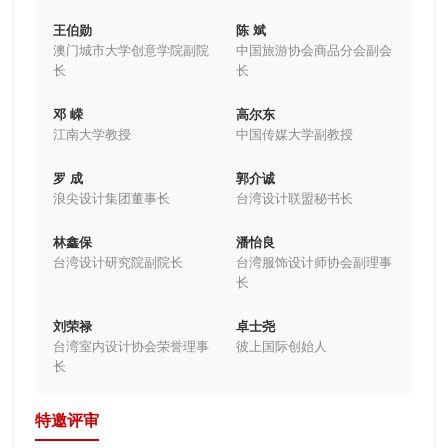
王伯勋
陈 斌
澳门城市大学创意学院副院
中国旅游协会商品分会副会
长
长
邓 嵘
高尔东
江南大学教授
中国传媒大学副教授
罗 成
郭介诚
浪尖设计集团董事长
台湾设计联盟秘书长
林鑫保
潘怡良
台湾设计研究院副院长
台湾服饰设计师协会副理事
长
刘荣禄
卓士尧
台湾室内设计协会荣誉理事
彼上国际创始人
长
特邀评审