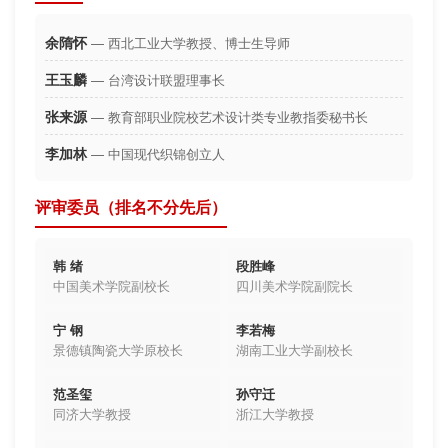
余隋怀
— 西北工业大学教授、博士生导师
王玉麟
— 台湾设计联盟理事长
张来源
— 教育部职业院校艺术设计类专业教指委秘书长
李加林
— 中国现代织锦创立人
评审委员（排名不分先后）
韩 绪
段胜峰
中国美术学院副校长
四川美术学院副院长
宁 钢
李若梅
景德镇陶瓷大学原校长
湖南工业大学副校长
范圣玺
孙守迁
同济大学教授
浙江大学教授