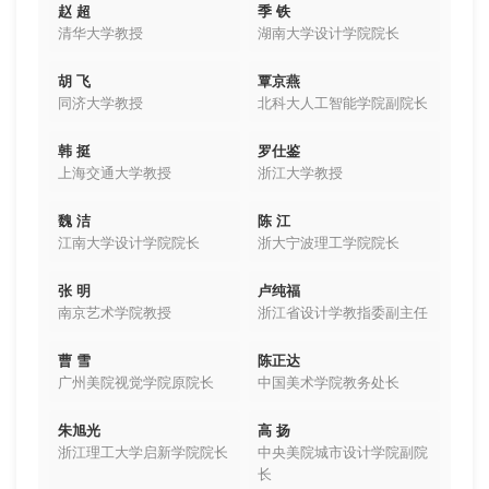
赵 超
季 铁
清华大学教授
湖南大学设计学院院长
胡 飞
覃京燕
同济大学教授
北科大人工智能学院副院长
韩 挺
罗仕鉴
上海交通大学教授
浙江大学教授
魏 洁
陈 江
江南大学设计学院院长
浙大宁波理工学院院长
张 明
卢纯福
南京艺术学院教授
浙江省设计学教指委副主任
曹 雪
陈正达
广州美院视觉学院原院长
中国美术学院教务处长
朱旭光
高 扬
浙江理工大学启新学院院长
中央美院城市设计学院副院
长