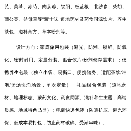
芪、黄芩、赤芍、肉苁蓉、锁阳、板蓝根、北沙参、柴胡、
蒲公英、益母草等"蒙十味"道地药材及药食同源饮片、养生
茶包、滋补膏方、草本粉剂等。
设计方向：家庭储用包装（避光、防潮、锁鲜、防氧
化、密封耐用、定量分装、贴合饮片/粉剂储存需求）；便
携养生包装（独立小袋、易撕口、便携随身、适配茶饮/冲
泡/煲汤快消场景，单次定量）；礼品组合包装（道地药
材、地理标志、蒙药文化、药食同源、滋补养生主题，高端
质感、地域特色凸显）；电商快递包装（防震抗压、避光环
保、低成本易打包，防止药材破碎、受潮串味）。