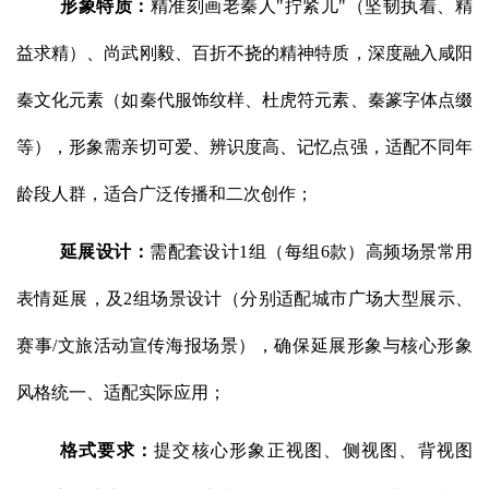
形象特质：
精准刻画老秦人"拧紧儿"（坚韧执着、精
益求精）、尚武刚毅、百折不挠的精神特质，深度融入咸阳
秦文化元素（如秦代服饰纹样、杜虎符元素、秦篆字体点缀
等），形象需亲切可爱、辨识度高、记忆点强，适配不同年
龄段人群，适合广泛传播和二次创作；
延展设计：
需配套设计1组（每组6款）高频场景常用
表情延展，及2组场景设计（分别适配城市广场大型展示、
赛事/文旅活动宣传海报场景），确保延展形象与核心形象
风格统一、适配实际应用；
格式要求：
提交核心形象正视图、侧视图、背视图