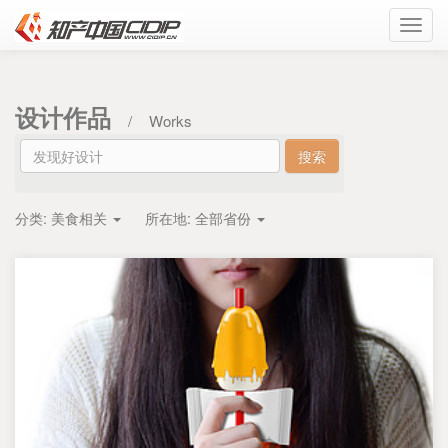
Toggl
navig
设计作品
/
Works
分类:
美食相关
所在地:
全部省份