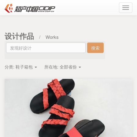
Toggl
navig
设计作品
/
Works
分类:
鞋子箱包
所在地:
全部省份