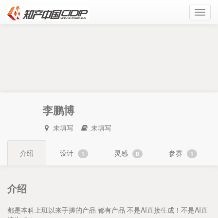
Toggl
navig
李鹏博
未填写
未填写
介绍
设计
灵感
参赛
1
0
1
介绍
都是本科上班以来手搓的产品 都有产品 不是AI直接生成！不是AI直