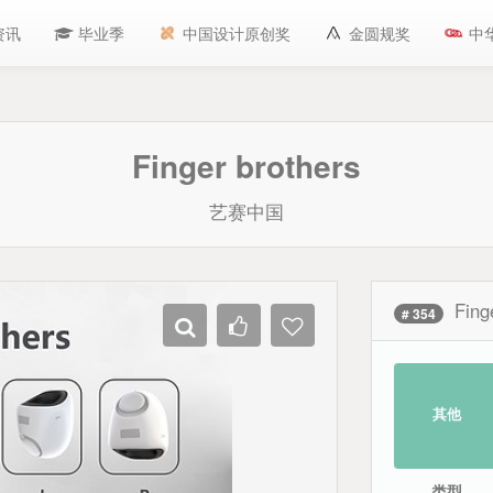
资讯
毕业季
中国设计原创奖
金圆规奖
中
Finger brothers
艺赛中国
Fing
# 354
其他
类型