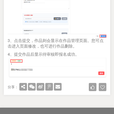
3、点击提交，作品则会显示在作品管理页面。您可点
击进入页面修改，也可进行作品删除。
4、提交作品后显示待审核即报名成功。
分享：