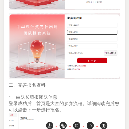
二、完善报名资料
1、由队长填报团队信息
登录成功后，首页是大赛的参赛流程。详细阅读完后您
可以点击下一步进行报名。