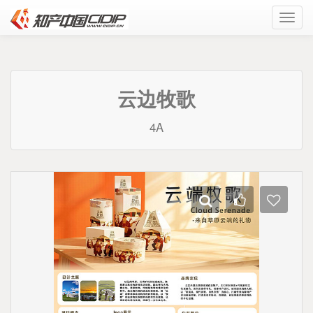
Toggl
navig
云边牧歌
4A