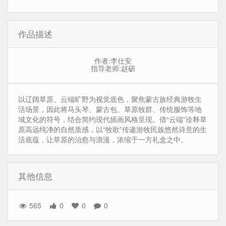
作品描述
作者:李仕安
指导老师:赵砺
以辽阔草原、云端旷野为视觉底色，聚焦蒙古族经典游牧生
活场景，因此将马头琴、蒙古包、草原牧群、传统服饰等地
域文化的符号，结合简约现代插画风格呈现。借“云端”诠释草
原高远纯净的自然质感，以“牧歌”传递游牧民族悠然诗意的生
活底蕴，让草原的治愈与浪漫，浓缩于一方礼盒之中。
其他信息
565
0
0
0